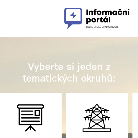
Vyberte si jeden z
tematických okruhů: