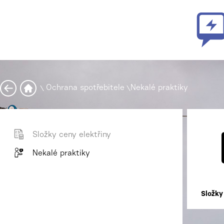
\
Ochrana spotřebitele
\
Nekalé praktiky
Složky ceny elektřiny
Nekalé praktiky
Složky