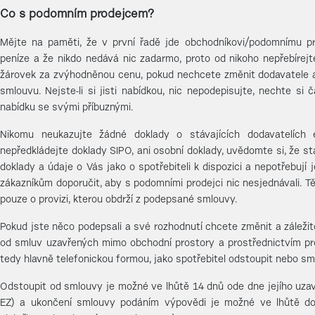
Co s podomním prodejcem?
Mějte na paměti, že v první řadě jde obchodníkovi/podomnímu p
peníze a že nikdo nedává nic zadarmo, proto od nikoho nepřebírejt
žárovek za zvýhodněnou cenu, pokud nechcete změnit dodavatele 
smlouvu. Nejste-li si jisti nabídkou, nic nepodepisujte, nechte si
nabídku se svými příbuznými.
Nikomu neukazujte žádné doklady o stávajících dodavatelích en
nepředkládejte doklady SIPO, ani osobní doklady, uvědomte si, že st
doklady a údaje o Vás jako o spotřebiteli k dispozici a nepotřebují
zákazníkům doporučit, aby s podomními prodejci nic nesjednávali. T
pouze o provizi, kterou obdrží z podepsané smlouvy.
Pokud jste něco podepsali a své rozhodnutí chcete změnit a záležit
od smluv uzavřených mimo obchodní prostory a prostřednictvím pr
tedy hlavně telefonickou formou, jako spotřebitel odstoupit nebo s
Odstoupit od smlouvy je možné ve lhůtě 14 dnů ode dne jejího uzav
EZ) a ukončení smlouvy podáním výpovědi je možné ve lhůtě d