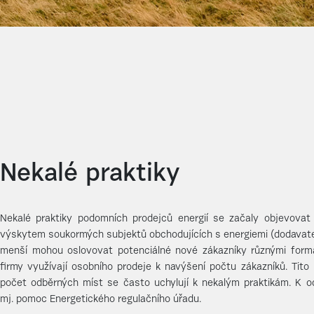
Nekalé praktiky
Nekalé praktiky podomních prodejců energií se začaly objevovat s
výskytem soukormých subjektů obchodujících s energiemi (dodavatelů
menší mohou oslovovat potenciálné nové zákazníky různými forma
firmy využívají osobního prodeje k navýšení počtu zákazníků. Tito 
počet odběrných míst se často uchylují k nekalým praktikám. K od
mj. pomoc Energetického regulačního úřadu.