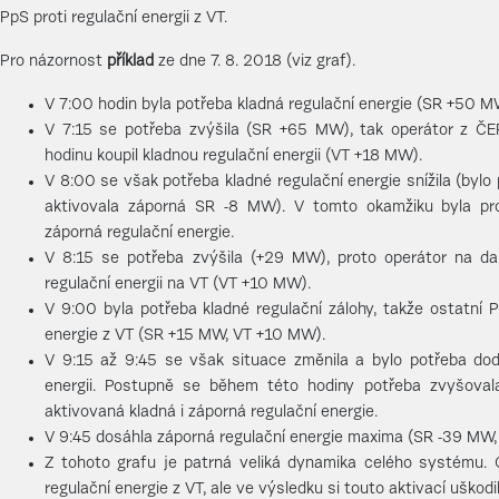
PpS proti regulační energii z VT.
Pro názornost
příklad
ze dne 7. 8. 2018 (viz graf).
V 7:00 hodin byla potřeba kladná regulační energie (SR +50 M
V 7:15 se potřeba zvýšila (SR +65 MW), tak operátor z ČE
hodinu koupil kladnou regulační energii (VT +18 MW).
V 8:00 se však potřeba kladné regulační energie snížila (byl
aktivovala záporná SR -8 MW). V tomto okamžiku byla pro
záporná regulační energie.
V 8:15 se potřeba zvýšila (+29 MW), proto operátor na dal
regulační energii na VT (VT +10 MW).
V 9:00 byla potřeba kladné regulační zálohy, takže ostatní 
energie z VT (SR +15 MW, VT +10 MW).
V 9:15 až 9:45 se však situace změnila a bylo potřeba dod
energii. Postupně se během této hodiny potřeba zvyšovala
aktivovaná kladná i záporná regulační energie.
V 9:45 dosáhla záporná regulační energie maxima (SR -39 MW
Z tohoto grafu je patrná veliká dynamika celého systému. O
regulační energie z VT, ale ve výsledku si touto aktivací uškodil