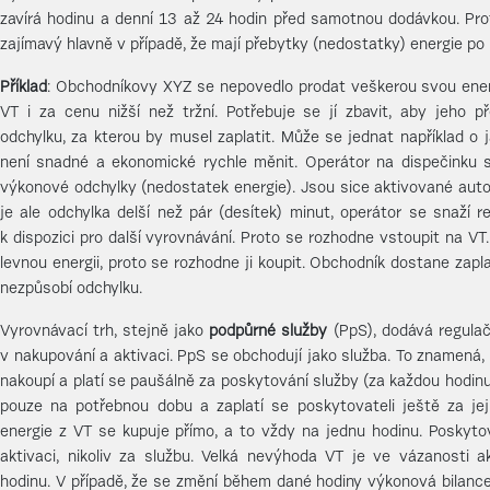
zavírá hodinu a denní 13 až 24 hodin před samotnou dodávkou. Pro
zajímavý hlavně v případě, že mají přebytky (nedostatky) energie po 
Příklad
: Obchodníkovy XYZ se nepovedlo prodat veškerou svou energi
VT i za cenu nižší než tržní. Potřebuje se jí zbavit, aby jeho p
odchylku, za kterou by musel zaplatit. Může se jednat například o j
není snadné a ekonomické rychle měnit. Operátor na dispečinku si
výkonové odchylky (nedostatek energie). Jsou sice aktivované aut
je ale odchylka delší než pár (desítek) minut, operátor se snaží r
k dispozici pro další vyrovnávání. Proto se rozhodne vstoupit na VT.
levnou energii, proto se rozhodne ji koupit. Obchodník dostane zap
nezpůsobí odchylku.
Vyrovnávací trh, stejně jako
podpůrné služby
(PpS), dodává regulačn
v nakupování a aktivaci. PpS se obchodují jako služba. To znamená, 
nakoupí a platí se paušálně za poskytování služby (za každou hodinu)
pouze na potřebnou dobu a zaplatí se poskytovateli ještě za jeji
energie z VT se kupuje přímo, a to vždy na jednu hodinu. Poskyto
aktivaci, nikoliv za službu. Velká nevýhoda VT je ve vázanosti 
hodinu. V případě, že se změní během dané hodiny výkonová bilanc