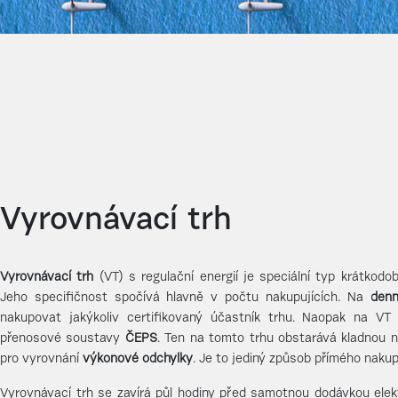
Vyrovnávací trh
Vyrovnávací trh
(VT) s regulační energií je speciální typ krátkodob
Jeho specifičnost spočívá hlavně v počtu nakupujících. Na
den
nakupovat jakýkoliv certifikovaný účastník trhu. Naopak na VT
přenosové soustavy
ČEPS
. Ten na tomto trhu obstarává kladnou n
pro vyrovnání
výkonové odchylky
. Je to jediný způsob přímého nakup
Vyrovnávací trh se zavírá půl hodiny před samotnou dodávkou elekt