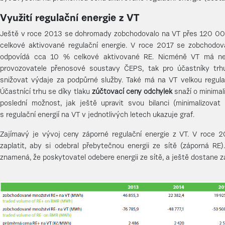
Využití regulační energie z VT
Ještě v roce 2013 se dohromady zobchodovalo na VT přes 120 0
celkové aktivované regulační energie. V roce 2017 se zobchod
odpovídá cca 10 % celkové aktivované RE. Nicméně VT má ne
provozovatele přenosové soustavy ČEPS, tak pro účastníky tr
snižovat výdaje za podpůrné služby. Také má na VT velkou regulač
Účastnící trhu se díky tlaku
zúčtovací ceny odchylek
snaží o minimali
poslední možnost, jak ještě upravit svou bilanci (minimalizovat
s regulační energií na VT v jednotlivých letech ukazuje graf.
Zajímavý je vývoj ceny záporné regulační energie z VT. V roce 
zaplatit, aby si odebral přebytečnou energii ze sítě (záporná RE)
znamená, že poskytovatel odebere energii ze sítě, a ještě dostane z