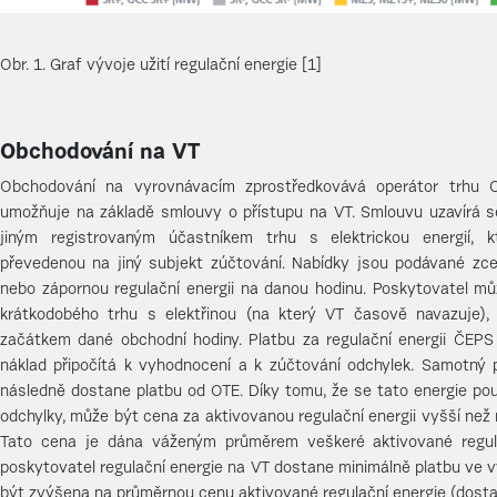
Obr. 1. Graf vývoje užití regulační energie [1]
Obchodování na VT
Obchodování na vyrovnávacím zprostředkovává operátor trhu O
umožňuje na základě smlouvy o přístupu na VT. Smlouvu uzavírá 
jiným registrovaným účastníkem trhu s elektrickou energií, 
převedenou na jiný subjekt zúčtování. Nabídky jsou podávané zc
nebo zápornou regulační energii na danou hodinu. Poskytovatel mů
krátkodobého trhu s elektřinou (na který VT časově navazuje),
začátkem dané obchodní hodiny. Platbu za regulační energii ČEPS 
náklad připočítá k vyhodnocení a k zúčtování odchylek. Samotný p
následně dostane platbu od OTE. Díky tomu, že se tato energie po
odchylky, může být cena za aktivovanou regulační energii vyšší než
Tato cena je dána váženým průměrem veškeré aktivované regul
poskytovatel regulační energie na VT dostane minimálně platbu ve 
být zvýšena na průměrnou cenu aktivované regulační energie (dostan