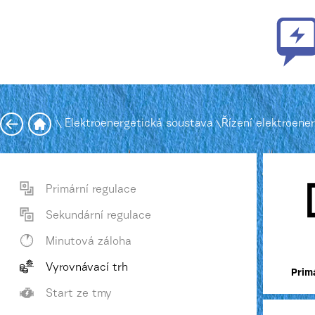
\
Elektroenergetická soustava
\
Řízení elektroene
Primární regulace
Sekundární regulace
Minutová záloha
Vyrovnávací trh
Prim
Start ze tmy