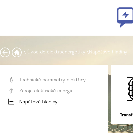
\
Úvod do elektroenergetiky
\
Napěťové hladiny
Technické parametry elektřiny
Zdroje elektrické energie
Napěťové hladiny
Trans