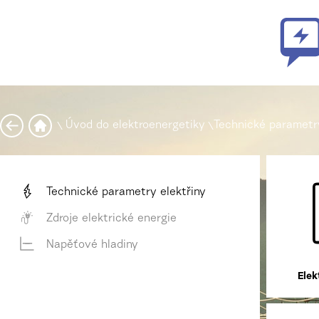
\
Úvod do elektroenergetiky
\
Technické parametry
Technické parametry elektřiny
Zdroje elektrické energie
Napěťové hladiny
Elek