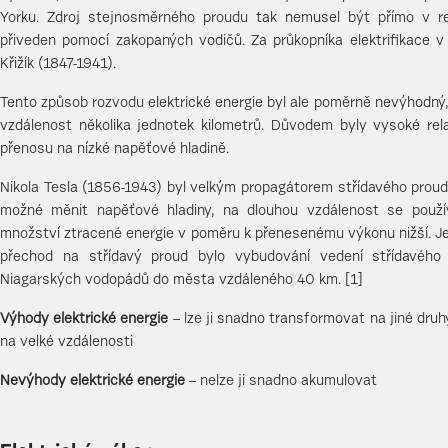
Yorku. Zdroj stejnosměrného proudu tak nemusel být přímo v re
přiveden pomocí zakopaných vodičů. Za průkopníka elektrifikace v
Křižík (1847-1941).
Tento způsob rozvodu elektrické energie byl ale poměrně nevýhodný
vzdálenost několika jednotek kilometrů. Důvodem byly vysoké relati
přenosu na nízké napěťové hladině.
Nikola Tesla (1856-1943) byl velkým propagátorem střídavého proudu
možné měnit napěťové hladiny, na dlouhou vzdálenost se použív
množství ztracené energie v poměru k přenesenému výkonu nižší. J
přechod na střídavý proud bylo vybudování vedení střídavého
Niagarských vodopádů do města vzdáleného 40 km. [1]
Výhody elektrické energie
– lze ji snadno transformovat na jiné druh
na velké vzdálenosti
Nevýhody elektrické energie
– nelze ji snadno akumulovat