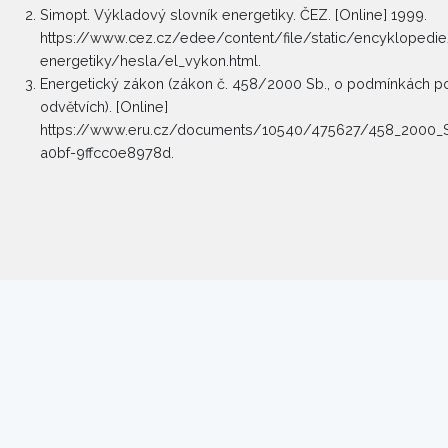
Simopt. Výkladový slovník energetiky. ČEZ. [Online] 1999.
https://www.cez.cz/edee/content/file/static/encyklopedie
energetiky/hesla/el_vykon.html.
Energetický zákon (zákon č. 458/2000 Sb., o podmínkách po
odvětvích). [Online]
https://www.eru.cz/documents/10540/475627/458_2000_
a0bf-9ffcc0e8978d.