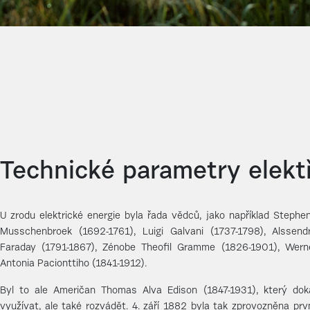
Technické parametry elekt
U zrodu elektrické energie byla řada vědců, jako například Stephe
Musschenbroek (1692-1761), Luigi Galvani (1737-1798), Alssendr
Faraday (1791-1867), Zénobe Theofil Gramme (1826-1901), Wer
Antonia Pacionttiho (1841-1912).
Byl to ale Američan Thomas Alva Edison (1847-1931), který doká
využívat, ale také rozvádět. 4. září 1882 byla tak zprovozněna prv