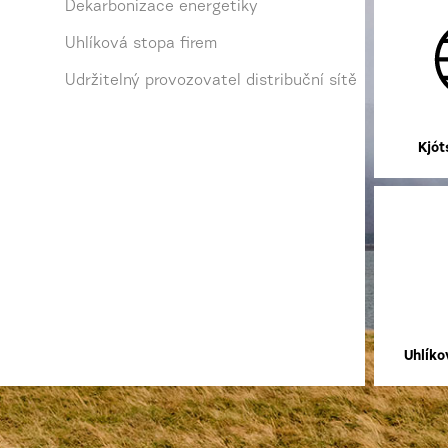
Dekarbonizace energetiky
Uhlíková stopa firem
Udržitelný provozovatel distribuční sítě
Kjót
Uhlíko