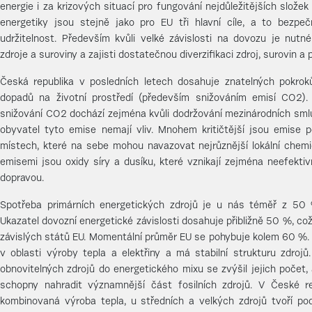
energie i za krizových situací pro fungování nejdůležitějších slože
energetiky jsou stejně jako pro EU tři hlavní cíle, a to bezpe
udržitelnost. Především kvůli velké závislosti na dovozu je nutn
zdroje a suroviny a zajisti dostatečnou diverzifikaci zdroj, surovin a 
Česká republika v posledních letech dosahuje znatelných pokrok
dopadů na životní prostředí (především snižováním emisí CO2).
snižování CO2 dochází zejména kvůli dodržování mezinárodních smlu
obyvatel tyto emise nemají vliv. Mnohem kritičtější jsou emise p
místech, které na sebe mohou navazovat nejrůznější lokální chemi
emisemi jsou oxidy síry a dusíku, které vznikají zejména neefekti
dopravou.
Spotřeba primárních energetických zdrojů je u nás téměř z 50 
Ukazatel dovozní energetické závislosti dosahuje přibližně 50 %, co
závislých států EU. Momentální průměr EU se pohybuje kolem 60 %.
v oblasti výroby tepla a elektřiny a má stabilní strukturu zdroj
obnovitelných zdrojů do energetického mixu se zvýšil jejich počet,
schopny nahradit významnější část fosilních zdrojů. V České re
kombinovaná výroba tepla, u středních a velkých zdrojů tvoří p