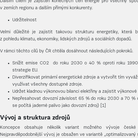
Dalším cílem je zajištěn konečných cen energie pro všechny spot
v zemích regionu a dalším přímými konkurenty.
Udržitelnost
Velmi důležité je zajistit takovou strukturu energetiky, která 
z pohledu klimatu, ekonomiky, lidských zdrojů a sociálních dopadů.
V rámci těchto cílů by ČR chtěla dosáhnout následujících pokroků.
Snížit emise CO2 do roku 2030 o 40 % oproti roku 1990 a
strategie EU.
Diverzifikovat primární energetické zdroje a vytvořit tím vyvá
využívat všechny dostupné zdroje.
Udržet kladnou výkonovou bilanci elektřiny a zajistit výkonové
Nepřesahovat dovozní závislost 65 % do roku 2030 a 70 % 
se počítá jaderné palivo jako dovozní zdroj) [1]
Vývoj a struktura zdrojů
Koncepce obsahuje několik variant možného vývoje české
Nejpravděpodobnější vývoj je obsažen ve variantě „optimalizovaný 