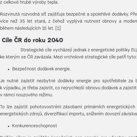
z celkové hrubé výroby tepla.
Rozvinutá rozvodná síť zajišťuje bezpečné a spolehlivé dodávky. Přev
více než 35 let stará, z čehož vyplývá nutnost obnovy a modern
během následujících 15 let. [1]
Cíle ČR do roku 2040
Strategické cíle vycházejí jednak z energetické politiky EU, j
ke kterým se ČR zavázala. Mezi vrcholové strategické cíle patří tyto:
Bezpečnost dodávek energie.
Je nutné zajistit nezbytné dodávky energie pro spotřebitele za
k výpadku, je třeba zajistit, co nejrychlejší obnovu dodávek a zajis
v rámci nouzového režimu.
To lze zajistit pohotovostními zásobami primárních energetických z
energetických zdrojů, diverzifikací importu, snížením dovozní závislos
Konkurenceschopnost