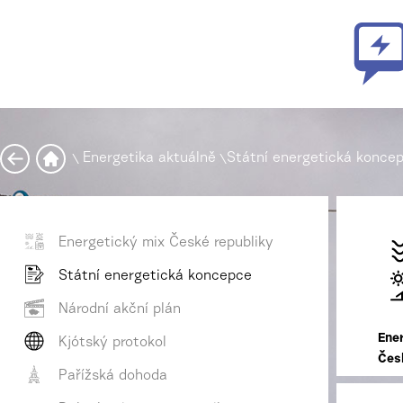
\
Energetika aktuálně
\
Státní energetická konce
Energetický mix České republiky
Státní energetická koncepce
Národní akční plán
Ene
Kjótský protokol
Čes
Pařížská dohoda