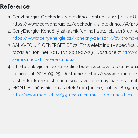
Reference
CenyEnergie: Obchodník s elektřinou [online]. 2011 [cit. 2018
https://www.cenyenergie.cz/obchodnik-s-elektrinou/#/pr
CenyEnergie: Konečný zákazník [online]. 2011 [cit. 2018-07-3
https://www.cenyenergie.cz/konecny-zakaznik/#/promo-
SALAVEC, Jiří. OENERGETICE.cz: Trh s elektřinou - specifika, ú
rozdělení [online]. 2017 [cit. 2018-07-29]. Dostupné z:
http://
s-elektrinou/trh-s-elektrinou/
tzbinfo: Jak zjistím ke které distribuční soustavě elektřiny pat
[online].[cit. 2018-09-25] Dostupné z: https://www.tzb-info.c
zjistim-ke-ktere-distribucni-soustave-elektriny-patrim-a-mohu
MONT-EL: účastníci trhu s elektřinou [online]. [cit. 2018-09-10
http://www.mont-el.cz/39-ucastnici-trhu-s-elektrinou.html