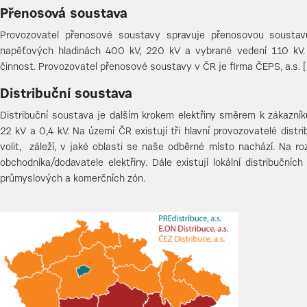
Přenosová soustava
Provozovatel přenosové soustavy spravuje přenosovou soustav
napěťových hladinách 400 kV, 220 kV a vybrané vedení 110 kV.
činnost. Provozovatel přenosové soustavy v ČR je firma ČEPS, a.s. [
Distribuční soustava
Distribuční soustava je dalším krokem elektřiny směrem k zákazní
22 kV a 0,4 kV. Na území ČR existují tři hlavní provozovatelé distr
volit, záleží, v jaké oblasti se naše odběrné místo nachází. Na r
obchodníka/dodavatele elektřiny. Dále existují lokální distribuční
průmyslových a komerčních zón.