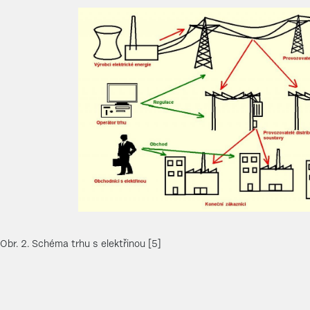
Obr. 2. Schéma trhu s elektřinou [5]